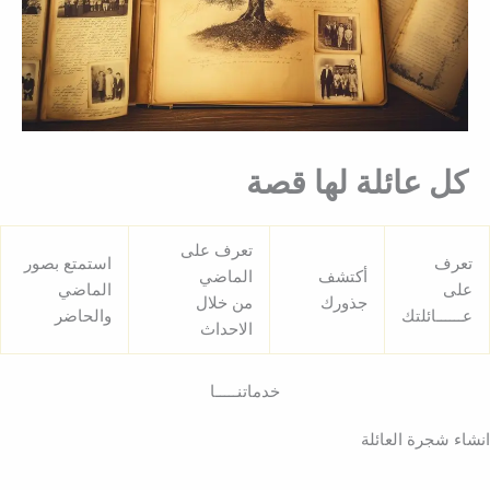
كل عائلة لها قصة
تعرف على
تعرف
استمتع بصور
أكتشف
الماضي
على
الماضي
جذورك
من خلال
عــــــائلتك
والحاضر
الاحداث
خدماتنـــــا
انشاء شجرة العائلة