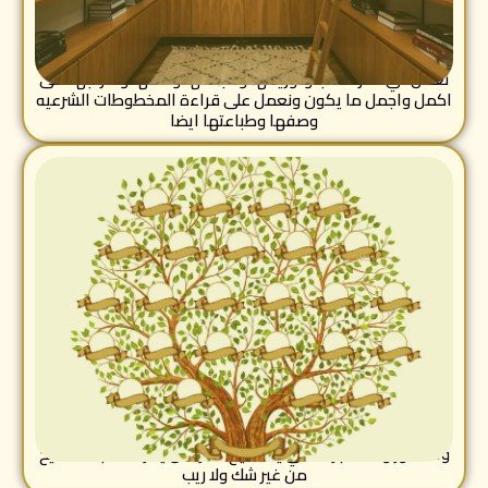
دار النشر
نعمل في نشر الكتب وتوزيعها وطباعتها وصفها واخراجها على
اكمل واجمل ما يكون ونعمل على قراءة المخطوطات الشرعيه
وصفها وطباعتها ايضا
اخراج مجلات وكتب مجموعا فيها أصول القبائل والانسان
شجرة العائلة
والحضور والمشجرات كي يستطيع المرء ان يعرف نسبه الصحيح
من غير شك ولا ريب