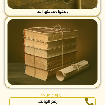
اكمل واجمل ما يكون ونعمل على قراءة المخطوطات الشرعيه
وصفها وطباعتها ايضا
متخصصين في قراءة المخطوطات العثمانية واستخراجها من
المخطوطات العثمانية
مكتبة اسطنبول ومكلية القرية الوطنية
لا تترد بالتواصل معنا
رقم الهاتف
792956559 962+