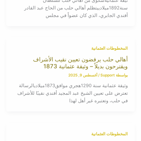
ثيقة عثمانيةشكوى من أهالي حلب للسلطان
سنة1892ميلادييتظلم أهالي حلب من الحاج عبد القادر
أفندي الجابري، الذي كان عضواً في مجلس
المخطوطات العثمانية
أهالي حلب يرفضون تعيين نقيب الأشراف
ويقترحون بديلاً – وثيقة عثمانية 1873
بواسطة
Support
/
أغسطس 9, 2025
وثيقة عثمانية سنة 1290هجري موافق1873ميلاديالرسالة
تعترض على تعيين الشيخ عبد المجيد أفندي نقيبًا للأشراف
في حلب، وتعتبره غير أهل لهذا
المخطوطات العثمانية